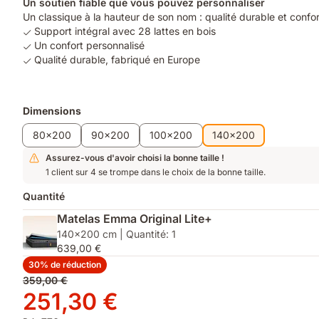
Un soutien fiable que vous pouvez personnaliser
Un classique à la hauteur de son nom : qualité durable et confo
Support intégral avec 28 lattes en bois
Un confort personnalisé
Qualité durable, fabriqué en Europe
Produits
Dimensions
supplémentaires
80x200
90x200
100x200
140x200
Assurez-vous d'avoir choisi la bonne taille !
1 client sur 4 se trompe dans le choix de la bonne taille.
Quantité
Matelas Emma Original Lite+
140x200 cm | Quantité: 1
639,00 €
30% de réduction
Prix
359,00 €
d'origine
Prix
251,30 €
359,00 €
251,30 €