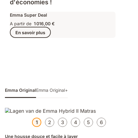
d'économies !
Emma Super Deal
A partir de
1 016,00 €
En savoir plus
Emma Original
Emma Original+
1
2
3
4
5
6
Une housse douce et facile à laver