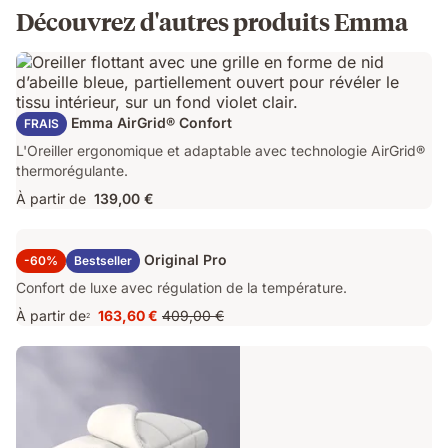
Découvrez d'autres produits Emma
Oreiller Emma AirGrid® Confort
FRAIS
L'Oreiller ergonomique et adaptable avec technologie AirGrid®
thermorégulante.
À partir de
139,00 €
Surmatelas Emma Original Pro
-60%
Bestseller
Confort de luxe avec régulation de la température.
À partir de
163,60 €
409,00 €
2
Prix
Prix
163,60 €
d'origine
409,00 €