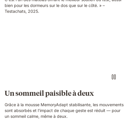
bien pour les dormeurs sur le dos que sur le côté. » –
Testachats, 2025.
Video
of
a
person
air-
drumming
with
headphones
on
an
Emma
Un sommeil paisible à deux
Original
mattress
Grâce à la mousse MemoryAdapt stabilisante, les mouvements
while
sont absorbés et l’impact de chaque geste est réduit — pour
their
un sommeil calme, même à deux.
partner
sleeps
undisturbed