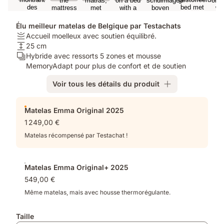
Élu meilleur matelas de Belgique par Testachats
Fermeté:
Accueil moelleux avec soutien équilibré.
Accueil
Hauteur:
25 cm
moelleux
25
Calques:
Hybride avec ressorts 5 zones et mousse
avec
cm
Hybride
MemoryAdapt pour plus de confort et de soutien
soutien
avec
Voir tous les détails du produit
équilibré.
ressorts
5
Produits
zones
Matelas Emma Original 2025
supplémentaires
et
1 249,00 €
mousse
MemoryAdapt
Matelas récompensé par Testachat !
pour
plus
de
Matelas Emma Original+ 2025
confort
549,00 €
et
Même matelas, mais avec housse thermorégulante.
de
soutien
Taille