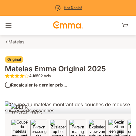
Hot Deals!
Basculer la navigation
Matelas
Original
Matelas Emma Original 2025
4.1
6502 Avis
4.1 étoiles sur 5 6502 Avis
Recalculer le dernier prix...