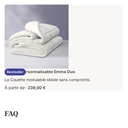
163,60 €
d'origine
409,00 €
Couette Personnalisable Emma Duo
Bestseller
La Couette modulable idéale sans compromis.
À partir de
239,00 €
1
FAQ