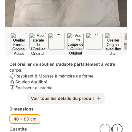
Cet oreiller de soutien s’adapte parfaitement à votre
corps.
Thermorégulation:
Respirant & Mousse à mémoire de forme
Respirant
Soutien:
Soutien équilibré
&
Soutien
Hauteur:
Épaisseur ajustable
Mousse
équilibré
Épaisseur
Voir tous les détails du produit
à
ajustable
mémoire
Produits
Dimensions
de
supplémentaires
forme
40 x 80 cm
Quantité
1