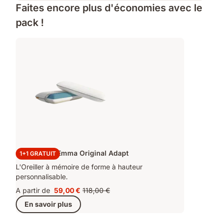
Faites encore plus d'économies avec le
pack !
2x Oreillers Emma Original Adapt
1+1 GRATUIT
L'Oreiller à mémoire de forme à hauteur
personnalisable.
A partir de
59,00 €
118,00 €
Prix
Prix
En savoir plus
59,00 €
d'origine
118,00 €