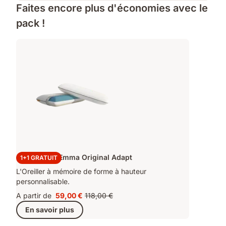
Faites encore plus d'économies avec le
pack !
2x Oreillers Emma Original Adapt
1+1 GRATUIT
L'Oreiller à mémoire de forme à hauteur
personnalisable.
A partir de
59,00 €
118,00 €
Prix
Prix
En savoir plus
59,00 €
d'origine
118,00 €