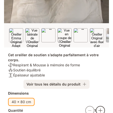
Cet oreiller de soutien s’adapte parfaitement à votre
corps.
Thermorégulation:
Respirant & Mousse à mémoire de forme
Respirant
Soutien:
Soutien équilibré
&
Soutien
Hauteur:
Épaisseur ajustable
Mousse
équilibré
Épaisseur
Voir tous les détails du produit
à
ajustable
mémoire
Produits
Dimensions
de
supplémentaires
forme
40 x 80 cm
Quantité
1