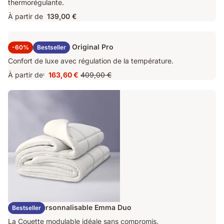
thermorégulante.
À partir de
139,00 €
Surmatelas Emma Original Pro
-60%
Bestseller
Confort de luxe avec régulation de la température.
À partir de
163,60 €
409,00 €
1
Prix
Prix
163,60 €
d'origine
409,00 €
Couette Personnalisable Emma Duo
Bestseller
La Couette modulable idéale sans compromis.