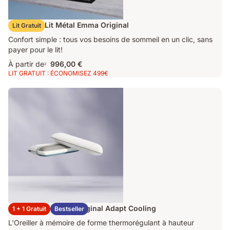
Ensemble Lit Métal Emma Original
Lit Gratuit
Confort simple : tous vos besoins de sommeil en un clic, sans
payer pour le lit!
À partir de
996,00 €
2
LIT GRATUIT : ÉCONOMISEZ 499€
2x Oreillers Emma Original Adapt Cooling
1 + 1 Gratuit
Bestseller
L'Oreiller à mémoire de forme thermorégulant à hauteur