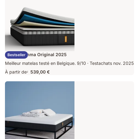
Matelas Emma Original 2025
Bestseller
Meilleur matelas testé en Belgique. 9/10 · Testachats nov. 2025
À partir de
539,00 €
2