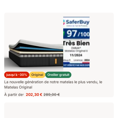
Matelas Emma Original Lite+ 2025
jusqu'à -30%
Original
Oreiller gratuit
La nouvelle génération de notre matelas le plus vendu, le
Matelas Original
À partir de
202,30 €
289,00 €
2
Prix
Prix
202,30 €
d'origine
289,00 €