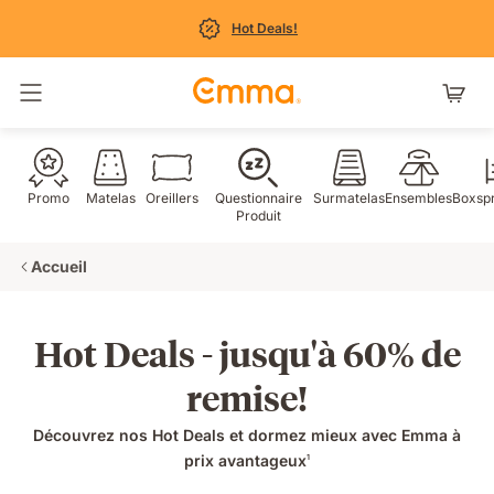
Hot Deals!
Basculer la navigation
Promo
Matelas
Oreillers
Questionnaire
Surmatelas
Ensembles
Boxspr
Produit
Accueil
Hot Deals - jusqu'à 60% de
remise!
Découvrez nos Hot Deals et dormez mieux avec Emma à
prix avantageux
1