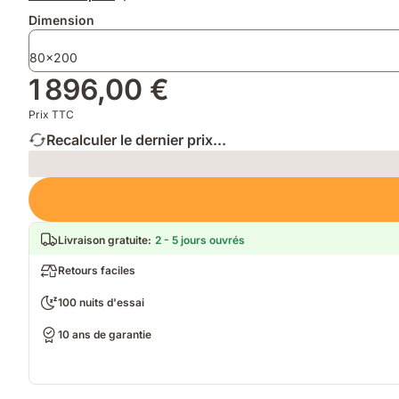
supplémentaires
Produit
l'achat
Emma
Dimension
de
d'un
&
l'année
matelas
Protège-
80x200
2025
140x200
matelas
1 896,00 €
ou
plus
Prix TTC
grand,
vous
Recalculer le dernier prix...
recevrez
2
Loading
oreillers)
Livraison gratuite
:
2 - 5 jours ouvrés
Retours faciles
100 nuits d'essai
10 ans de garantie