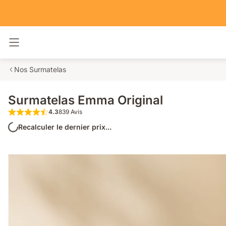
Basculer la navigation
Nos Surmatelas
Surmatelas Emma Original
4.3
839 Avis
4.3 étoiles sur 5 839 Avis
Recalculer le dernier prix...