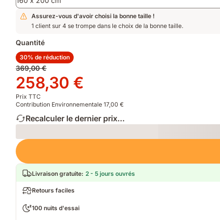
160 x 200 cm
Assurez-vous d'avoir choisi la bonne taille !
1 client sur 4 se trompe dans le choix de la bonne taille.
Quantité
30% de réduction
Prix
369,00 €
d'origine
Prix
258,30 €
369,00 €
258,30 €
Prix TTC
Contribution Environnementale 17,00 €
Recalculer le dernier prix...
Loading
Livraison gratuite
:
2 - 5 jours ouvrés
Retours faciles
100 nuits d'essai