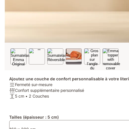
Ajoutez une couche de confort personnalisable à votre liter
Fermeté:
Fermeté sur-mesure
Fermeté
Respirabilité:
Confort supplémentaire personnalisé
sur-
Confort
Hauteur:
5 cm • 2 Couches
mesure
supplémentaire
5
personnalisé
cm
•
Produits
Tailles (épaisseur : 5 cm)
2
supplémentaires
Couches